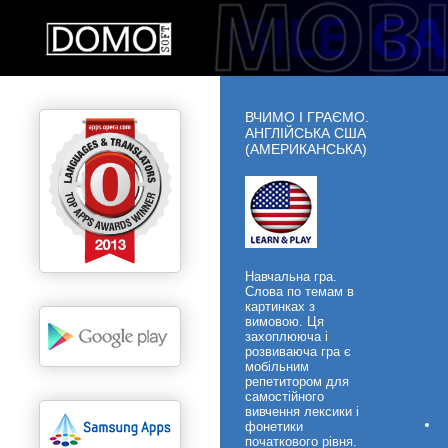
ВЧИМО І ГРАЄМО.
АНГЛІЙСЬКА CША
(АМЕРИКАНСЬКА)
Навчальна гра.
Слова по темам в
картинках з
вимовою. Ця
захоплююча і
розвиваюча гра є
мобільним
репетитором для
самостійного
вивчення лексики і
фонетики
початкового рівня.