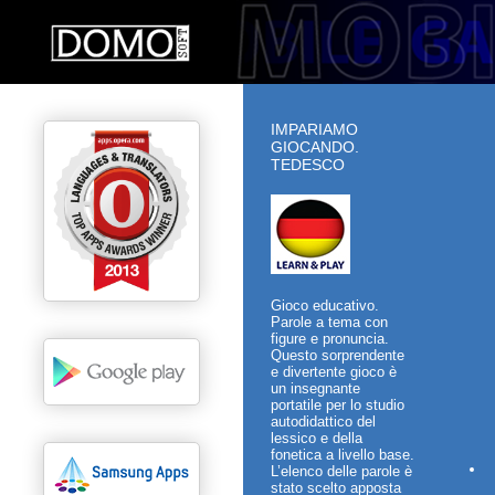
IMPARIAMO
GIOCANDO.
TEDESCO
Gioco educativo.
Parole a tema con
figure e pronuncia.
Questo sorprendente
e divertente gioco è
un insegnante
portatile per lo studio
autodidattico del
lessico e della
fonetica a livello base.
L’elenco delle parole è
stato scelto apposta